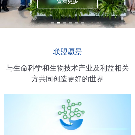
查看更多
姓名
姓名
姓名
姓名
姓名
联盟愿景
与生命科学和生物技术产业及利益相关
电话
电话
邮箱
电话
电话
方共同创造更好的世界
单位机构
邮箱
邮箱
邮箱
邮箱
单位机构
单位机构
单位机构
单位机构