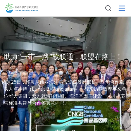
助力“一带一路”软联通，联盟在路上！
5月25日，印度尼西亚海洋与投资统筹部部长、对华合作牵
头人卢胡特（Luhut B. Pandjaitan）一行来访联盟理事长单
位华大集团，双方就海洋科研、海洋基因库建设、人才培养
与标准共建等合作签署意向书。