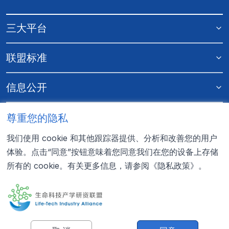
三大平台
联盟标准
提交申请
信息公开
更多资料
尊重您的隐私
我们使用 cookie 和其他跟踪器提供、分析和改善您的用户
联系我们
体验。点击“同意”按钮意味着您同意我们在您的设备上存储
所有的 cookie。有关更多信息，请参阅
《隐私政策》
。
0755-22353326

LTIA@genomics.cn
地址：深圳市盐田区深盐路2002号大百汇中心6楼618