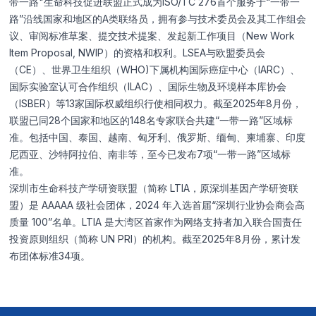
带一路"生命科技促进联盟正式成为ISO/TC 276首个服务于“一带一
路”沿线国家和地区的A类联络员，拥有参与技术委员会及其工作组会
议、审阅标准草案、提交技术提案、发起新工作项目（New Work
Item Proposal, NWIP）的资格和权利。LSEA与欧盟委员会
（CE）、世界卫生组织（WHO)下属机构国际癌症中心（IARC）、
国际实验室认可合作组织（ILAC）、国际生物及环境样本库协会
（ISBER）等13家国际权威组织行使相同权力。截至2025年8月份，
联盟已同28个国家和地区的148名专家联合共建“一带一路”区域标
准。包括中国、泰国、越南、匈牙利、俄罗斯、缅甸、柬埔寨、印度
尼西亚、沙特阿拉伯、南非等，至今已发布7项“一带一路”区域标
准。
深圳市生命科技产学研资联盟（简称 LTIA，原深圳基因产学研资联
盟）是 AAAAA 级社会团体，2024 年入选首届“深圳行业协会商会高
质量 100”名单。LTIA 是大湾区首家作为网络支持者加入联合国责任
投资原则组织（简称 UN PRI）的机构。截至2025年8月份，累计发
布团体标准34项。