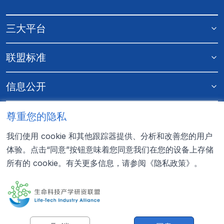
三大平台
联盟标准
信息公开
更多资料
尊重您的隐私
我们使用 cookie 和其他跟踪器提供、分析和改善您的用户
联系我们
体验。点击“同意”按钮意味着您同意我们在您的设备上存储
所有的 cookie。有关更多信息，请参阅
《隐私政策》
。
0755-22353326

提交申请
LTIA@genomics.cn
地址：深圳市盐田区深盐路2002号大百汇中心6楼618