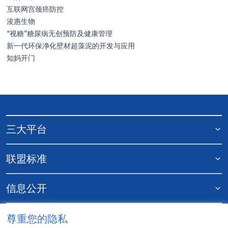
互联网宫颈癌防控
浚惠生物
“视糖”糖尿病无创预防及健康管理
新一代环保净化壁材超藻泥的开发与应用
知妈开门
三大平台
联盟标准
信息公开
更多资料
尊重您的隐私