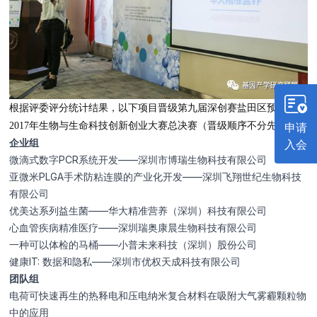
根据评委评分统计结果，以下项目晋级第九届深创赛盐田区预选赛暨
申请
2017年生物与生命科技创新创业大赛总决赛（晋级顺序不分先后）
企业组
入会
微滴式数字PCR系统开发——深圳市博瑞生物科技有限公司
亚微米PLGA手术防粘连膜的产业化开发——深圳飞翔世纪生物科技
有限公司
优美达系列益生菌——华大精准营养（深圳）科技有限公司
心血管疾病精准医疗——深圳瑞奥康晨生物科技有限公司
一种可以体检的马桶——小普未来科技（深圳）股份公司
健康IT: 数据和隐私——深圳市优权天成科技有限公司
团队组
电荷可快速再生的热释电和压电纳米复合材料在吸附大气雾霾颗粒物
中的应用