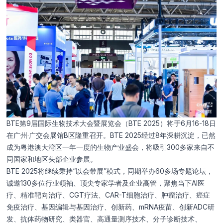
姓名
电话
邮箱
BTE第9届国际生物技术大会暨展览会（BTE 2025）将于6月16-18日
在广州·广交会展馆B区隆重召开。BTE 2025经过8年深耕沉淀，已然
成为粤港澳大湾区一年一度的生物产业盛会，将吸引300多家来自不
单位机构
同国家和地区头部企业参展。
BTE 2025将继续秉持“以会带展”模式，同期举办60多场专题论坛，
诚邀130多位行业领袖、顶尖专家学者及企业高管，聚焦当下AI医
留言
疗、精准靶向治疗、CGT疗法、CAR-T细胞治疗、肿瘤治疗、癌症
免疫治疗、基因编辑与基因治疗、创新药、mRNA疫苗、创新ADC研
发、抗体药物研究、类器官、高通量测序技术、分子诊断技术、