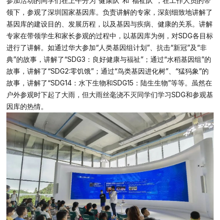
参加活动的同学们在上午分为“健康队”和“福祉队”，在工作人员的带
领下，参观了深圳国家基因库。负责讲解的专家，深刻细致地讲解了
基因库的建设目的、发展历程，以及基因与疾病、健康的关系。讲解
邮箱
专家在带领学生和家长参观的过程中，以基因库为例，对SDG各目标
进行了讲解。如通过华大参加“人类基因组计划”、抗击“新冠”及“非
典”的故事，讲解了“SDG3：良好健康与福祉”；通过“水稻基因组”的
故事，讲解了“SDG2:零饥饿”；通过“鸟类基因进化树”、“猛犸象”的
单位机构
故事，讲解了“SDG14：水下生物和SDG15：陆生生物”等等。虽然在
户外参观时下起了大雨，但大雨丝毫浇不灭同学们学习SDG和参观基
因库的热情。
留言